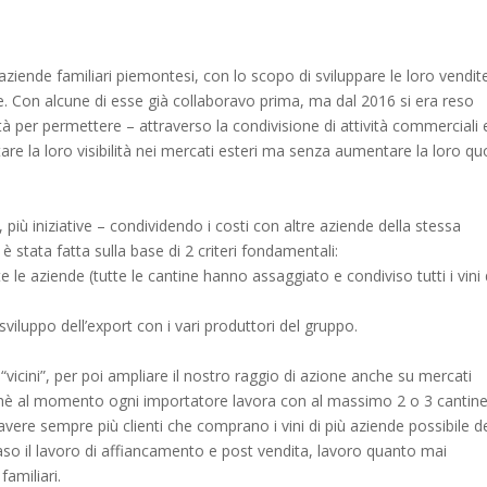
ziende familiari piemontesi, con lo scopo di sviluppare le loro vendit
se. Con alcune di esse già collaboravo prima, ma dal 2016 si era reso
ità per permettere – attraverso la condivisione di attività commerciali 
re la loro visibilità nei mercati esteri ma senza aumentare la loro qu
più iniziative – condividendo i costi con altre aziende della stessa
 stata fatta sulla base di 2 criteri fondamentali:
te le aziende (tutte le cantine hanno assaggiato e condiviso tutti i vini 
 sviluppo dell’export con i vari produttori del gruppo.
 “vicini”, per poi ampliare il nostro raggio di azione anche su mercati
perchè al momento ogni importatore lavora con al massimo 2 o 3 cantine
i avere sempre più clienti che comprano i vini di più aziende possibile d
so il lavoro di affiancamento e post vendita, lavoro quanto mai
amiliari.