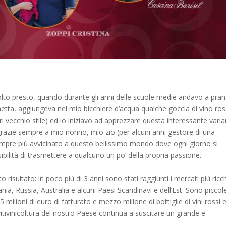
olto presto, quando durante gli anni delle scuole medie andavo a pra
etta, aggiungeva nel mio bicchiere d’acqua qualche goccia di vino ro
ri vecchio stile) ed io iniziavo ad apprezzare questa interessante vari
 grazie sempre a mio nonno, mio zio (per alcuni anni gestore di una
pre più avvicinato a questo bellissimo mondo dove ogni giorno si
bilità di trasmettere a qualcuno un po’ della propria passione.
risultato: in poco più di 3 anni sono stati raggiunti i mercati più ricch
, Russia, Australia e alcuni Paesi Scandinavi e dell’Est. Sono piccol
milioni di euro di fatturato e mezzo milione di bottiglie di vini rossi 
a vitivinicoltura del nostro Paese continua a suscitare un grande e