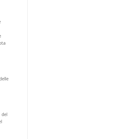
e
e
ota
delle
 del
el