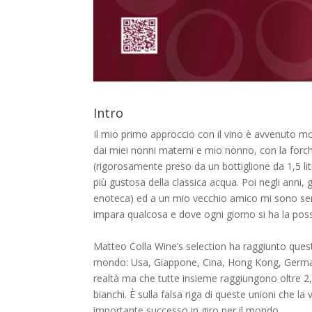
Intro
Il mio primo approccio con il vino è avvenuto m
dai miei nonni materni e mio nonno, con la forch
(rigorosamente preso da un bottiglione da 1,5 lit
più gustosa della classica acqua. Poi negli anni,
enoteca) ed a un mio vecchio amico mi sono sem
impara qualcosa e dove ogni giorno si ha la possi
Matteo Colla Wine’s selection ha raggiunto questo 
mondo: Usa, Giappone, Cina, Hong Kong, Germania
realtà ma che tutte insieme raggiungono oltre 2,5 
bianchi. È sulla falsa riga di queste unioni che l
importante successo in giro per il mondo.