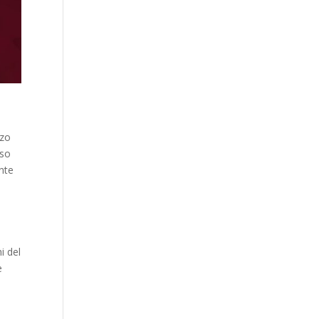
nzo
sso
ante
i del
e
e