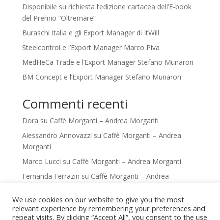
Disponibile su richiesta l’edizione cartacea dell’E-book
del Premio “Oltremare”
Buraschi Italia e gli Export Manager di ItWill
Steelcontrol e l’Export Manager Marco Piva
MedHeCa Trade e l’Export Manager Stefano Munaron
BM Concept e l’Export Manager Stefano Munaron
Commenti recenti
Dora
su
Caffè Morganti – Andrea Morganti
Alessandro Annovazzi
su
Caffè Morganti – Andrea
Morganti
Marco Lucci
su
Caffè Morganti – Andrea Morganti
Fernanda Ferrazin
su
Caffè Morganti – Andrea
Morganti
We use cookies on our website to give you the most
Fernanda Ferrazin
su
Caffè Morganti – Andrea
relevant experience by remembering your preferences and
Morganti
repeat visits. By clicking “Accept All”, you consent to the use